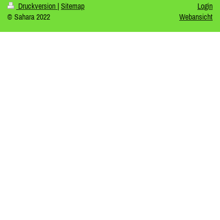
Druckversion
|
Sitemap
Login
© Sahara 2022
Webansicht